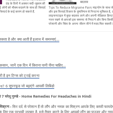
बदलाव
ठंड के दिनों में अक्सर सर्दी-जुकाम की
ई लोगों को मौसम बदलने के साथ ही सिरदर्द
Tips To Reduce Migraine Pain: माइग्रेन के साथ ज
 सिरदर्द के कई कारण हो सकते हैं.
और इस सिरदर्द विकार के दुष्परिणाम से निपटना मुश्किल है,
लाइफस्टाइल में कुछ बदलाव लाने और अपनी मेडिकल हिस्ट्
नजर रखने से आपको इस समस्या से निपटने और बिना किस
परेशानी और चिंता के अपना जीवन जीने में मदद मिल सकती ह
 सकता है और क्या आती हैं इलाज में समस्याएं...
 नुकसान, जानें एक दिन में कितना पानी पीना चाहिए...
री है इन टिप्‍स को ट्राई करना
 6 सुपरफूड जो बढ़ाएंगे आपकी लिबिडो
एंगे ये 7 घरेलू नुस्खे - Home Remedies For Headaches in Hindi
मिश्रण -
सिर दर्द से परेशान हैं तो लौंग और नमक का मिश्रण आपके लिए काफी फायदेम
 के लिए एक प्रभावी उपचार है. इसे तैयार करने के लिए आपको लौंग का पाउडर और न