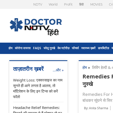
NDTV
World
Profit
हिंदी
MOVIES
Cr
होम
कोरोना वायरस
FAQS
घरेलू नुस्खे
वेब स्टोरीज़
फीचर्स
स्वास्थ्य ख़बरें
डायबिटीज़
य
होम
»
लिविंग हेल्दी
ताज़ातरीन ख़बरें
...और
»
Remedies For 
Weight Loss: एक्सरसाइज का नाम
नुस्खे
सुनते ही आने लगता है आलस, तो
मॉटिवेशन के लिए इन टिप्स को करें
Remedies For Headac
फॉलो
बांधकर सूंघने से सिर 
Headache Relief Remedies:
By: Anita Sharma
सिरदर्द की समस्या से हैं परेशान तो इन