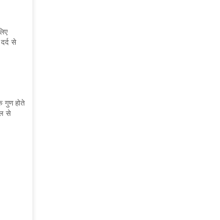
लिए
र्द से
े गुण होते
ेल से