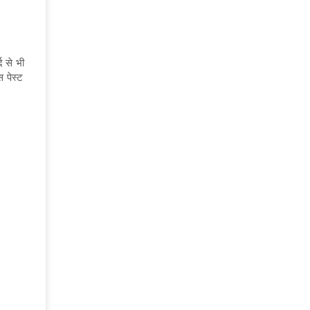
द से भी
स पेस्ट