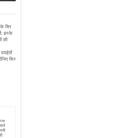
के सिर
है. इनके
ों की
दवाईयों
लीजिए सिर
ine
वाले
अपनी
री