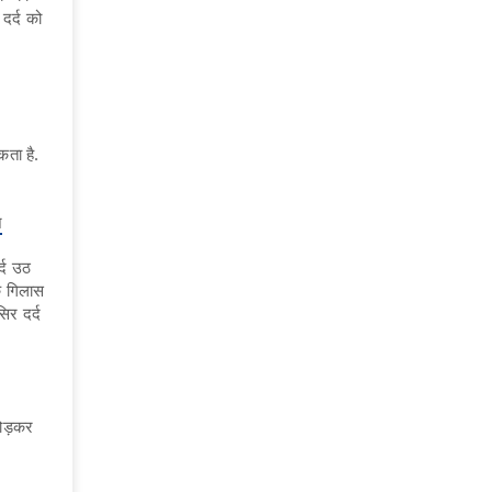
दर्द को
कता है.
ज
्द उठ
क गिलास
सिर दर्द
चोड़कर