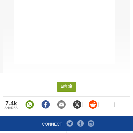
कर आप हेल्दी रह सकते हैं.
International Yoga Day 2020: कमर दर्द से परेशान लोगों के
लिए कारगर हैं ये तीन योगासन, रोजाना करने से मिलेगा फायदा!
मॉनसून में हेल्दी रहने के लिए डाइट टिप्स | Diet And Safety
Tips For The Monsoon
1. भरपूर पानी पिएं
मॉनसून में सबसे पहला और महत्वपूर्ण कदम है अपने शरीर को हाइड्रेट
आगे पढ़ें
रखना. बहुत सारा पानी पीना बहुत महत्वपूर्ण है क्योंकि यह शरीर से
सभी विषाक्त पदार्थों को बाहर निकालने में मदद करेगा और आपको
7.4k
संक्रमणों से लड़ने के लिए बढ़ावा देगा.
SHARES
Why Vitamin C Is Important: शरीर के लिए क्यों जरूरी है
CONNECT
विटामिन सी? इम्यूनिटी बढ़ाने के साथ ये हैं 6 बड़े कारण!