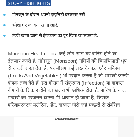
STORY HIGHLIGHTS
मॉनसून के दौरान अपनी इम्यूनिटी बरकरार रखें.
हमेशा घर का बना खाना खाएं.
हेल्दी खाना खाने से इंफेक्शन को दूर किया जा सकता है.
Monsoon Health Tips: कई लोग साल भर बारिश होने का
इंतजार करते हैं. मॉनसून (Monsoon) गर्मियों की चिलचिलाती धूप
से जरूरी राहत देता है. यह मौसम कई तरह के फल और सब्जियां
(Fruits And Vegetables) भी प्रदान करता है जो आपको जरूरी
पोषक तत्व देते हैं. इस मौसम में संक्रमण (Infection) या वायरल
बीमारी के शिकार होने का खतरा भी अधिक होता है. बारिश के बाद,
मच्छरों का प्रजनन करना भी आसान हो जाता है, जिसके
परिणामस्वरूप मलेरिया, डेंगू, वायरल जैसे कई मच्छरों से संबंधित
संक्रमणों का खतरा बढ़ जाता है. मॉनसून के दौरान डाइट टिप्स
(Diet Tips) और सुरक्षा उपायों को समझने के लिए, हमने
Advertisement
न्यूट्रिशनिस्ट, पावलेन गुजराल से बात की. न्यूट्रिशनिस्ट ने हमें कुछ
मॉनसून डाइट टिप्स (Monsoon Diet Tips) के बारे में जिन्हें फॉलो