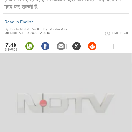
मदद कर सकती हैं.
Read in English
By: DoctorNDTV |
Written By: Varsha Vats
Updated: Sep 10, 2020 12:09 IST
4-Min Read
7.4k
SHARES