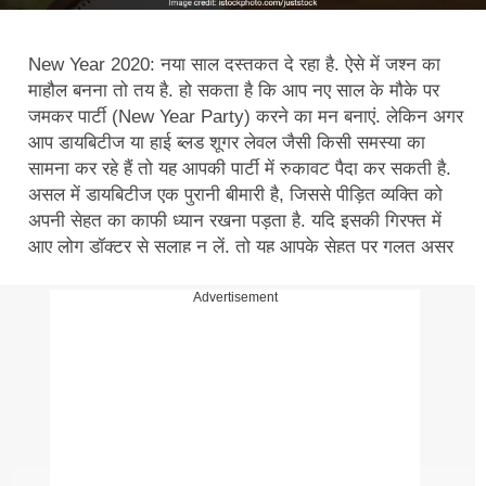
New Year 2020: नया साल दस्तकत दे रहा है. ऐसे में जश्न का
माहौल बनना तो तय है. हो सकता है कि आप नए साल के मौके पर
जमकर पार्टी (New Year Party) करने का मन बनाएं. लेकिन अगर
आप डायबिटीज या हाई ब्‍लड शूगर लेवल जैसी किसी समस्या का
सामना कर रहे हैं तो यह आपकी पार्टी में रुकावट पैदा कर सकती है.
असल में डायबिटीज एक पुरानी बीमारी है, जिससे पीड़ित व्‍यक्ति को
अपनी सेहत का काफी ध्‍यान रखना पड़ता है. यदि इसकी गिरफ्त में
आए लोग डॉक्‍टर से सलाह न लें, तो यह आपके सेहत पर गलत असर
डाल सकता है.
डायबिटीज को कंट्रोल (Control
Diabetes) करना बहुत जरूरी हो जाता है. हेल्‍दी लाइफस्‍टाइल
Advertisement
(Healthy Lifestyle) के जरिए डायबिटीज पर नजर रखी जा
सकती है. इसमें वजन कंट्रोल करना (Weight Loss), हेल्‍दी
डाइट, रेगुलर एक्‍सरसाइज और हेल्‍दी फूड जैसी आदतें शामिल हैं.
डायबिटीज के मरीज नए साल में किन बातों का ध्यार रख कर सकते हैं