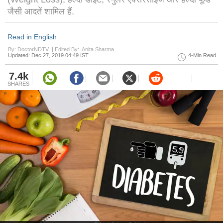
जैसी आदतें शामिल हैं.
Read in English
By: DoctorNDTV |
Edited By: Anita Sharma
Updated: Dec 27, 2019 04:49 IST
4-Min Read
7.4k
SHARES