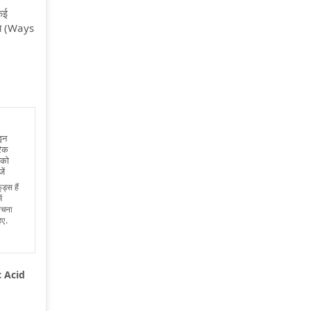
कई
पाय (Ways
 इन
रिक
 को
ें
्स हैं
ं
बचना
िए.
c Acid