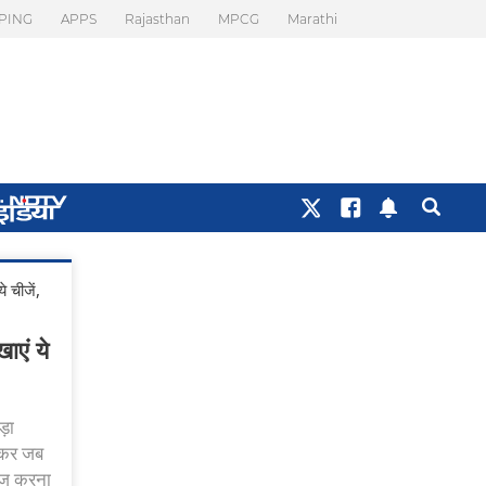
PING
APPS
Rajasthan
MPCG
Marathi
 चीजें,
एं ये
ड़ा
ासकर जब
दाज करना