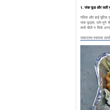
1. जंक फूड और तली भुन
गठिया और हाई यूरिक ए
जंक फूड्स, तले-भुने स
सभी चीजें न सिर्फ अनहे
जबरदस्त स्वास्थ्य लाभो