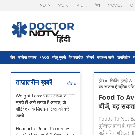
NDTV
World
Profit
हिंदी
MOVIES
Cr
होम
कोरोना वायरस
FAQS
घरेलू नुस्खे
वेब स्टोरीज़
फीचर्स
स्वास्थ्य ख़बरें
डायबिटीज़
य
होम
»
लिविंग हेल्दी
ताज़ातरीन ख़बरें
...और
»
बढ़ सकता है यूरिक एस
Weight Loss: एक्सरसाइज का नाम
Food To Avoid
सुनते ही आने लगता है आलस, तो
चीजें, बढ़ सकत
मॉटिवेशन के लिए इन टिप्स को करें
फॉलो
Foods To Not Eat I
मुश्किल होता है. घर
Headache Relief Remedies:
हाई यूरिक एसिड (Hi
सिरदर्द की समस्या से हैं परेशान तो इन