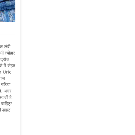
क लंबी
ी त्योहार
ंट्रोल
े में सेहत
gh Uric
दाज
 गठिया
है. अगर
सकती है.
 चाहिए?
ी डाइट