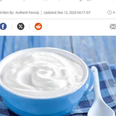
4
itten By: Avdhesh Painuly
Updated: Nov 12, 2020 04:17 IST