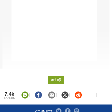
पेट की सबसे बड़ी और आम समस्या कब्ज से निजात पाने के लिए
गजब हैं ये 4 जूस!
सर्दियों में आम स्किन प्रोब्लम्स और इनसे बचने के तरीके |
Common Skin Problems In Winter And Ways To
Avoid Them
1. मुंहासे
तेल के अत्यधिक उत्पादन से आम तौर पर आपकी त्वचा पर रोमक
छिद्र, बैक्टीरिया का संक्रमण और मृत त्वचा कोशिकाएं हो जाती हैं,
आगे पढ़ें
लेकिन सर्दियां आपकी त्वचा से अधिक तेल उत्पन्न किए बिना भी
मुंहासे पैदा कर सकती हैं. शायद सर्दियों का मौसम एक ऐसा मौसम
7.4k
होता है, जहां आमतौर पर पानी की खपत अन्य मौसमों की तुलना में
SHARES
कम हो जाती है, जिससे त्वचा का निर्जलीकरण होता है. मुहांसे
आमतौर पर आपके चेहरे, कंधों, छाती, गर्दन और ऊपरी बांहों पर होते
CONNECT