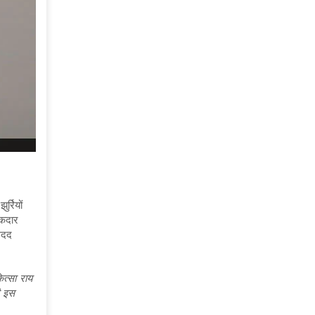
र्रियों
मकदार
 मदद
त्सा राय
ी इस