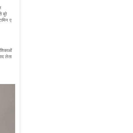
न
 बुरे
िटामिन ए
कोशिकाओं
वाद लेता