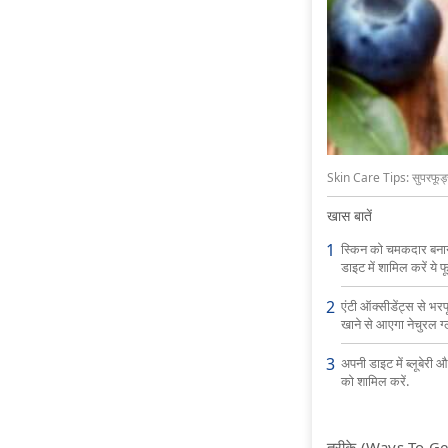
Skin Care Tips: सुपरफूड्स
खास बातें
स्किन को चमकदार बनान
डाइट में शामिल करें ये 
एंटी ऑक्सीडेंट्स से भरप
खाने से आएगा नेचुरल ग्
अपनी डाइट में ब्लूबेरी 
को शामिल करें.
तरीके (Ways To Get 