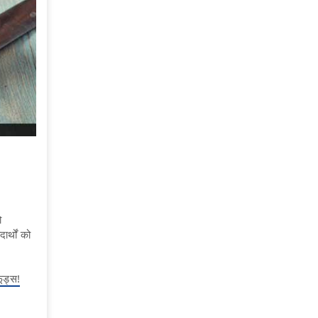
ो
र्थों को
ूड्स!