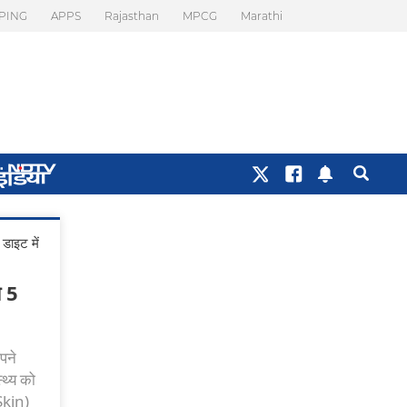
PING
APPS
Rajasthan
MPCG
Marathi
डाइट में
े 5
पने
थ्य को
Skin)