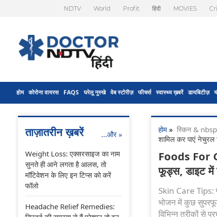
NDTV
World
Profit
हिंदी
MOVIES
Cr
होम
कोरोना वायरस
FAQS
घरेलू नुस्खे
वेब स्टोरीज़
फीचर्स
स्वास्थ्य ख़बरें
डायबिटीज़
य
होम
»
स्किन & nbs
ताज़ातरीन ख़बरें
...और
»
शामिल कर पाएं नेचुरल ग
Weight Loss: एक्सरसाइज का नाम
Foods For Gl
सुनते ही आने लगता है आलस, तो
फूड्स, डाइट में
मॉटिवेशन के लिए इन टिप्स को करें
फॉलो
Skin Care Tips: एक
भोजन में कुछ सुपर
Headache Relief Remedies:
विभिन्न तरीकों से 
सिरदर्द की समस्या से हैं परेशान तो इन