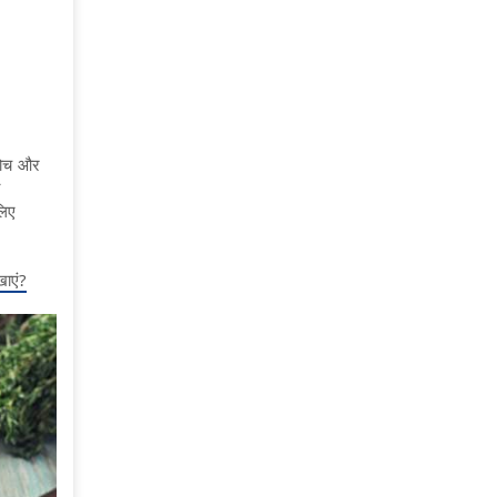
 लोच और
ा
लिए
खाएं?