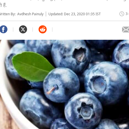
 हैं.
3
itten By: Avdhesh Painuly
Updated: Dec 23, 2020 01:35 IST