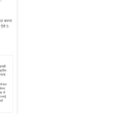
ामिल करना
ं ऐसे 5
जानती
्क्रीन
लगाना
स्पेशल
 केयर
जह से
प्लाई
 को