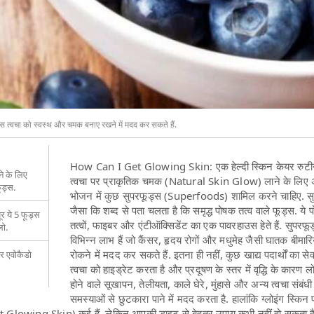
 त्वचा को स्वस्थ और चमक बनाए रखने में मदद कर सकते हैं.
How Can I Get Glowing Skin: एक हेल्दी स्किन केयर रुटी
े के लिए
त्वचा पर प्राकृतिक चमक (Natural Skin Glow) लाने के लिए 
फूड्स.
भोजन में कुछ सुपरफूड्स (Superfoods) शामिल करने चाहिए. स
जैसा कि शब्द से पता चलता है कि समृद्ध पोषक तत्व वाले फूड्स. ये 
ूर ये 5 फूड्स
तत्वों, फाइबर और एंटीऑक्सिडेंट का एक पावरहाउस हेते हैं. सुपरफू
लो.
विभिन्न लाभ हैं जो कैंसर, हृदय रोगों और मधुमेह जैसी घातक बीमारि
रोकने में मदद कर सकते हैं. इतना ही नहीं, कुछ खाद्य पदार्थों का 
और एवोकैडो
त्वचा को हाइड्रेट करता है और प्रदूषण के स्तर में वृद्धि के कारण लो
होने वाले सूखापन, तेलीयता, काले घेरे, मुंहासे और अन्य त्वचा संबंधी
समस्याओं से छुटकारा पाने में मदद करता है. हालांकि ग्लोइंग स्किन प
Glowing Skin) कई हैं, लेकिन आपकी डाइट से बेहतर उपाय कभी नहीं हो सकता है