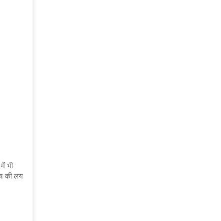
ें भी
ृदय की लय