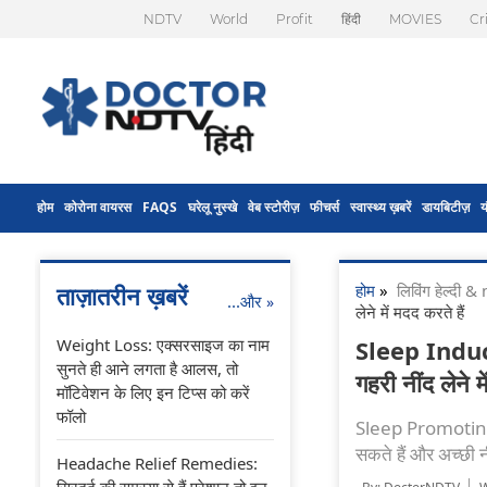
NDTV
World
Profit
हिंदी
MOVIES
Cr
होम
कोरोना वायरस
FAQS
घरेलू नुस्खे
वेब स्टोरीज़
फीचर्स
स्वास्थ्य ख़बरें
डायबिटीज़
य
होम
»
लिविंग हेल्दी
ताज़ातरीन ख़बरें
...और
»
लेने में मदद करते हैं
Weight Loss: एक्सरसाइज का नाम
Sleep Induci
सुनते ही आने लगता है आलस, तो
गहरी नींद लेने म
मॉटिवेशन के लिए इन टिप्स को करें
फॉलो
Sleep Promoting Fo
सकते हैं और अच्छी नी
Headache Relief Remedies:
सिरदर्द की समस्या से हैं परेशान तो इन