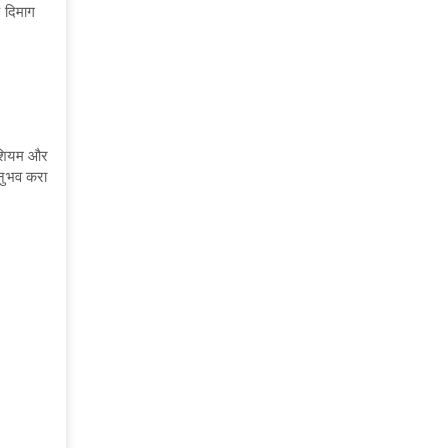
े दिमाग
नीशियम और
अनुभव करा