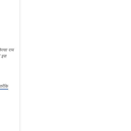
त्सा राय
ी इस
तरीके