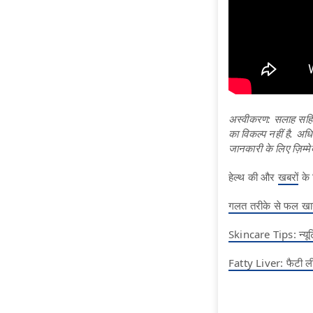
अस्वीकरण: सलाह सहित 
का विकल्प नहीं है. अध
जानकारी के लिए ज़िम्मे
हेल्थ की और
खबरों
के 
गलत तरीके से फल खाना
Skincare Tips: न्यूट्
Fatty Liver: फैटी लीव