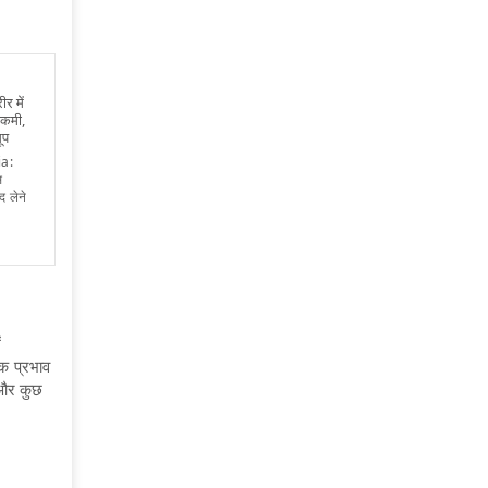
ीर में
 कमी,
ूप
a:
स
 लेने
ं
यक प्रभाव
 और कुछ