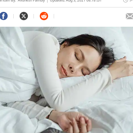
itten By: Avdhesh Painuly
Updated: Aug 3, 2021 08:18 IST