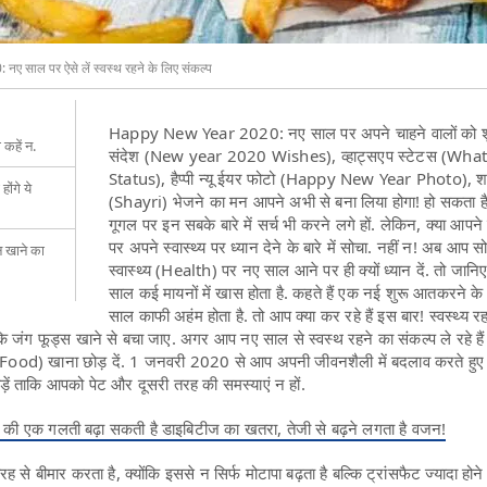
साल पर ऐसे लें स्वस्थ रहने के लिए संकल्प
Happy New Year 2020: नए साल पर अपने चाहने वालों को 
कहें न.
संदेश (New year 2020 Wishes), व्हाट्सएप स्टेटस (Wha
Status), हैप्पी न्यू ईयर फोटो (Happy New Year Photo), श
होंगे ये
(Shayri) भेजने का मन आपने अभी से बना लिया होगा! हो सकता 
गूगल पर इन सबके बारे में सर्च भी करने लगे हों. लेकिन, क्या आपन
पर अपने स्वास्थ्य पर ध्यान देने के बारे में सोचा. नहीं न! अब आप सोच
न खाने का
स्वास्थ्य (Health) पर नए साल आने पर ही क्यों ध्यान दें. तो जानि
साल कई मायनों में खास होता है. कहते हैं एक नई शुरू आतकरने के
साल काफी अहंम होता है. तो आप क्या कर रहे हैं इस बार! स्वस्थ्य र
कि जंग फूड्स खाने से बचा जाए. अगर आप नए साल से स्वस्थ रहने का संकल्प ले रहे हैं
Food) खाना छोड़ दें. 1 जनवरी 2020 से आप अपनी जीवनशैली में बदलाव करते हुए
़ें ताकि आपको पेट और दूसरी तरह की समस्याएं न हों.
ी एक गलती बढ़ा सकती है डाइबिटीज का खतरा, तेजी से बढ़ने लगता है वजन!
े बीमार करता है, क्योंकि इससे न सिर्फ मोटापा बढ़ता है बल्कि ट्रांसफैट ज्यादा होन