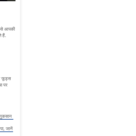
े से आपकी
हैं.
 फूड्स
चा पर
के नुकसान
ा, जानें