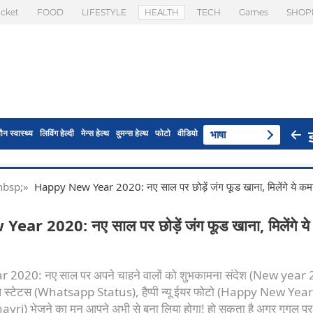
icket
FOOD
LIFESTYLE
HEALTH
TECH
Games
SHOP
ौन स्वास्थ्य
लिविंग हेल्दी
मेन्स हेल्थ
वुमन्स हेल्थ
फोटो
वीडियो
भाषा
 & nbsp;»
Happy New Year 2020: नए साल पर छोड़ें जंग फूड खाना, मिलेंगे ये कम
r 2020: नए साल पर छोड़ें जंग फूड खाना, मिलेंगे य
020: नए साल पर अपने चाहने वालों को शुभकामना संदेश (New year
प स्टेटस (Whatsapp Status), हैप्पी न्यू ईयर फोटो (Happy New Year
ayri) भेजने का मन आपने अभी से बना लिया होगा! हो सकता है अगर गूगल प