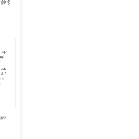
ते हैं
 उम्र
हां
न
 जंक
ं में
े भी
्य
इलाज