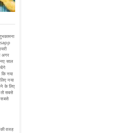
शुभकामना
tsapp
ायरी
है अगर
े नए साल
ेंगे
ए कि नया
 लिए नया
हने के लिए
 तो सबसे
 सबसे
े की वजह