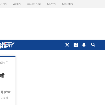
PING
APPS
Rajasthan
MPCG
Marathi
ीन में
ली
ं लंग्स
) सबसे