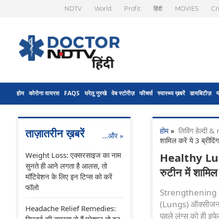
NDTV
World
Profit
हिंदी
MOVIES
Cr
होम
कोरोना वायरस
FAQS
घरेलू नुस्खे
वेब स्टोरीज़
फीचर्स
स्वास्थ्य ख़बरें
डायबिटीज़
य
होम
»
लिविंग हेल्दी
ताज़ातरीन ख़बरें
...और
»
शामिल करें ये 3 ब्रीदि
Weight Loss: एक्सरसाइज का नाम
Healthy Lung
सुनते ही आने लगता है आलस, तो
रुटीन में शामिल
मॉटिवेशन के लिए इन टिप्स को करें
फॉलो
Strengthening Lung
(Lungs) ऑक्सीजन को 
Headache Relief Remedies:
पहले लंग्स को ही इ
सिरदर्द की समस्या से हैं परेशान तो इन