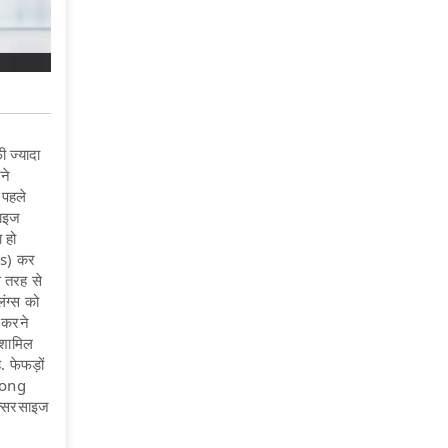
 ज्यादा
ने
 पहले
साइज
 हो
es) कर
स तरह से
ंग्स को
 करने
 शामिल
 फेफड़ों
trong
क्सरसाइज