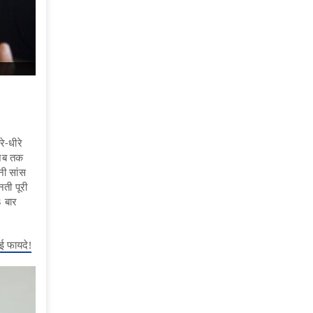
े-धीरे
ं जब तक
नी सांस
ती पूरी
3 बार
ई फायदे!