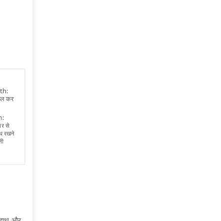
th:
मिल कर
h:
तर से
्थ रखने
नी
क हाथ और