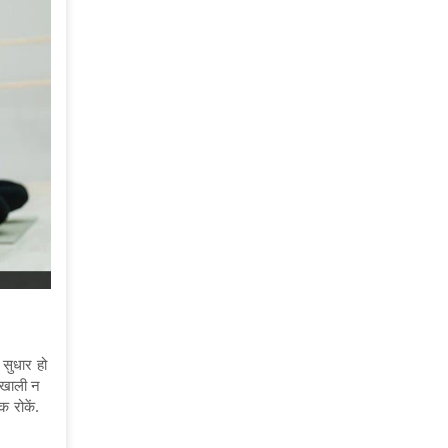
 सुधार हो
 खाली न
क रोकें.