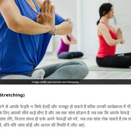
ib Stretching)
से आपके फेड़फें न सिर्फ हेल्दी और मजबूत हो सकते हैं बल्कि उनकी कार्यक्षमता में भी
े लिए आपको सीधे खड़े होंना है और तब तक सांस छोड़ना है जब तक कि आपके फेफड़े
 सांस लेंगे, जितना संभव हो सके अपने फेफड़ों को भरें. जब तक सांस रोक सकते हैं तब त
ें. धीरे-धीरे सांस छोड़ें और आराम की स्थिति में लौट आएं.