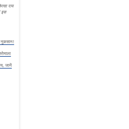
त्सा राय
ी इस
ं नुकसान!
्तेमाल!
, जानें