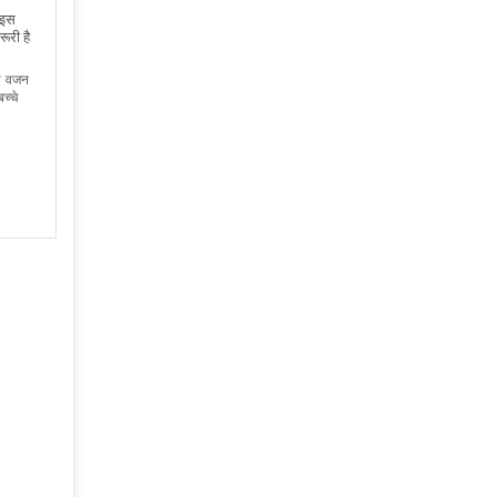
ो इस
रूरी है
 का वजन
च्चे