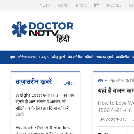
NDTV
World
Profit
हिंदी
MOVIES
Cr
होम
कोरोना वायरस
FAQS
घरेलू नुस्खे
वेब स्टोरीज़
फीचर्स
स्वास्थ्य ख़बरें
डायबिटीज़
य
होम
»
न्यूट्रीशन &
ताज़ातरीन ख़बरें
...और
»
यहां हैं वजन 
Weight Loss: एक्सरसाइज का नाम
सुनते ही आने लगता है आलस, तो
How to Lose Weig
मॉटिवेशन के लिए इन टिप्स को करें
1500 कैलोरीज़ की ज
फॉलो
By: DoctorNDTV
Headache Relief Remedies:
सिरदर्द की समस्या से हैं परेशान तो इन