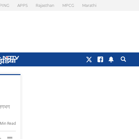
PING
APPS
Rajasthan
MPCG
Marathi
 लगभग
-Min Read