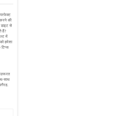
परफेक्ट
 करने की
ी डाइट से
 हैं?
्ट में
को हमेशा
 टिप्स
ज़रूरत
साथ-साथ
ा वगैरह.