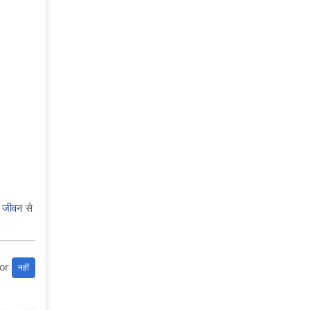
 जीवन
से
or
नहीं