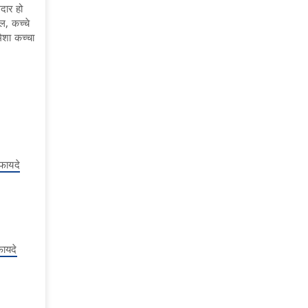
दार हो
ल, कच्चे
ेशा कच्चा
 फायदे
फायदे