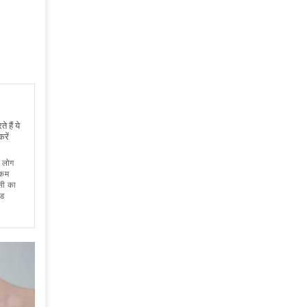
 हैं ये
रें
 लोग
 कम
सी का
लड