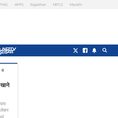
PING
APPS
Rajasthan
MPCG
Marathi
 से
 खाने
पाय
ो लेकर
ood