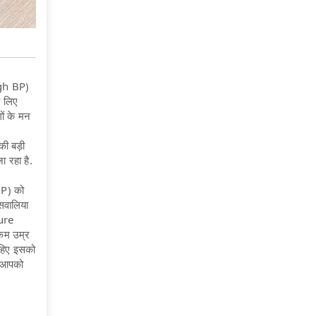
igh BP)
े लिए
ों के मन
!
ी बड़ी
ा रहा है.
BP) को
सवालिया
sure
 कम उम्र
ाहिए इसको
म आपको