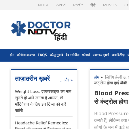
NDTV
World
Profit
हिंदी
MOVIES
Cr
होम
कोरोना वायरस
FAQS
घरेलू नुस्खे
वेब स्टोरीज़
फीचर्स
स्वास्थ्य ख़बरें
डायबिटीज़
य
होम
»
लिविंग हेल्दी
ताज़ातरीन ख़बरें
...और
»
कंट्रोल होगा हाई बीपी!
Weight Loss: एक्सरसाइज का नाम
Blood Pressure
सुनते ही आने लगता है आलस, तो
से कंट्रोल होगा
मॉटिवेशन के लिए इन टिप्स को करें
फॉलो
Blood Pressure: ह
करते हैं, लेकिन क्
Headache Relief Remedies:
लोगों के मन में कई ध
सिरदर्द की समस्या से हैं परेशान तो इन