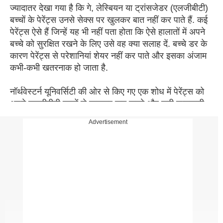
ज्यादातर देखा गया है कि गे, लेस्बियन या ट्रांसजेडर (एलजीबीटी)
बच्चों के पेरेंट्स उनसे सेक्स पर खुलकर बात नहीं कर पाते हैं. कई
पेरेंट्स ऐसे हैं जिन्हें यह भी नहीं पता होता कि ऐसे हालातों में अपने
बच्चे को सुरक्षित रखने के लिए उसे वह क्या सलाह दें. बच्चे डर के
कारण पेरेंट्स से परेशानियां शेयर नहीं कर पाते और इसका अंजाम
कभी-कभी खतरनाक हो जाता है.
नॉर्थवेस्टर्न यूनिवर्सिटी की ओर से किए गए एक शोध में पेरेंट्स को
अपने एलजीबीटी बच्चों से खुलकर बात करने और सही जानकारी
देने के तरीके बताए गए हैं. नॉर्थवेस्टर्न यूनिवर्सिटी के मेडिकल
Advertisement
प्रोफेसर मिशेल न्यूकॉम्ब ने कहा कि एलजीबीटी बच्चों के पेरेंट्स के
सामने सबसे बड़ा चैलेंज यही होता है कि वह उनके साथ सेक्स पर
बातें करें?
इस रिसर्च पर पेरेंट्स के कमेंट्स भी आए, जिसमें एक मां का कहना
है कि मेरी बेटी एक गे को डेट कर रही है. मां की समस्या यह है कि
उन्होंने बेटी से ज्यादातर गर्भवती होने पर चर्चाएं कीं लेकिन अब उन्हें
यह नहीं पता कि वह बेटी को गे सेक्स से जुड़ी क्या बातें बताए.