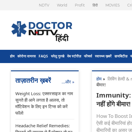
NDTV
World
Profit
हिंदी
MOVIES
Cr
होम
कोरोना वायरस
FAQS
घरेलू नुस्खे
वेब स्टोरीज़
फीचर्स
स्वास्थ्य ख़बरें
डायबिटीज़
य
होम
»
लिविंग हेल्दी
ताज़ातरीन ख़बरें
...और
»
बीमार!
Weight Loss: एक्सरसाइज का नाम
Immunity: बच्च
सुनते ही आने लगता है आलस, तो
नहीं होंगे बीमार!
मॉटिवेशन के लिए इन टिप्स को करें
फॉलो
How To Boost Immun
ऐसी कई बीमारियां हो
Headache Relief Remedies:
बीमारियों का असर जल
सिरदर्द की समस्या से हैं परेशान तो इन