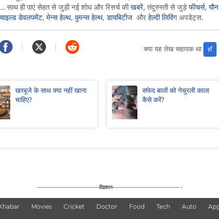
.. साथ ही पाएं सेहत से जुड़ी नई शोध और रिसर्च की
खबरें
, तंदुरुस्ती से जुड़े
फीचर्स
,
यौन
चाइल्ड डेवलपमेंट
,
मेन्स हेल्थ
,
वुमन्स हेल्थ
,
डायबिटीज
और
हेल्दी लिविंग
अपडेट्स.
क्या यह लेख सहायक था
हाँ
खरबूजे के साथ क्या नहीं खाना
सफेद बालों को नेचुरली काला
चाहिए?
कैसे करें?
--------------------------------विज्ञापन---------------------------------- -
Khabar
Movies
Cricket
Doctor
Food
Tech
Auto
Ap