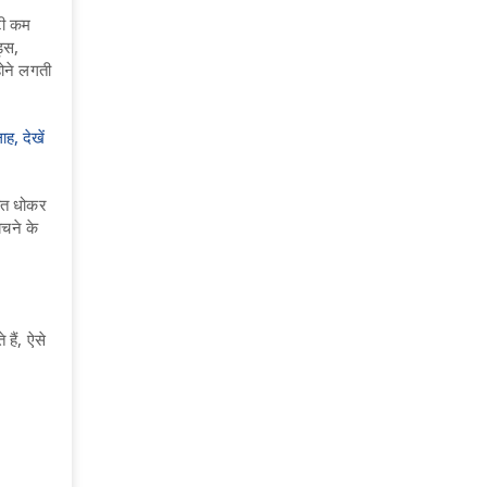
टी कम
ड्स,
होने लगती
ह, देखें
हात धोकर
बचने के
हैं, ऐसे