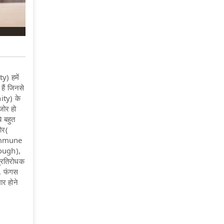
) हमें
हैं जिनसे
ity) के
जोर हो
े बहुत
ोर(
 Immune
Cough),
प्रतिरोधक
, फंगस
ार होने