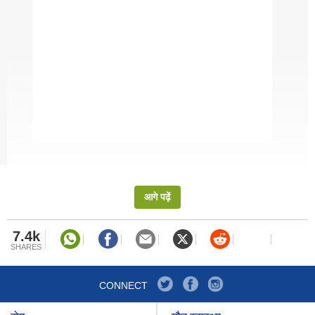
शामिल हैं. जैसे क्रंचेस, लेग रेज. इस एक्सरसाइज को पेट की चर्बी
(Belly Fat) घटाने के लिए या एब्स बनाने के लिए करते हैं. जानें ऐसी
ही कई तरह की एक्सरसाइज के बारे में...
मेथी के दाने डायबिटीज, ब्लड शुगर के साथ कील मुंहासों के लिए हैं
कमाल! पीरियड्स में भी फायदेमंद, जानें कैसे बनाएं मेथी का पानी
आगे पढ़ें
7.4k
SHARES
CONNECT