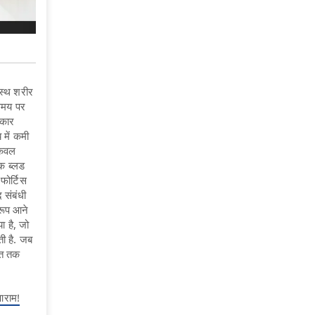
स्थ शरीर
 समय पर
िकार
में कमी
केवल
ि ब्लड
फोर्टिस
 संबंधी
 रूप आने
 है, जो
ी है. जब
शत तक
 आराम!