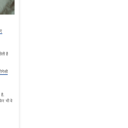
िए
ोती है
रोगेसी
है.
िर भी वे