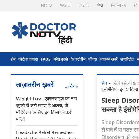
NDTV
World
Profit
हिंदी
MOVIES
Cr
होम
कोरोना वायरस
FAQS
घरेलू नुस्खे
वेब स्टोरीज़
फीचर्स
स्वास्थ्य ख़बरें
डायबिटीज़
य
होम
»
लिविंग हेल्दी
ताज़ातरीन ख़बरें
...और
»
इंसोमेनिया! इन 5 टिप्स 
Weight Loss: एक्सरसाइज का नाम
Sleep Disorde
सुनते ही आने लगता है आलस, तो
सकता है इंसोमेन
मॉटिवेशन के लिए इन टिप्स को करें
फॉलो
Sleep Disorders: रा
ले पाते हैं या गलत स
Headache Relief Remedies:
Disorder) की समस्य
सिरदर्द की समस्या से हैं परेशान तो इन