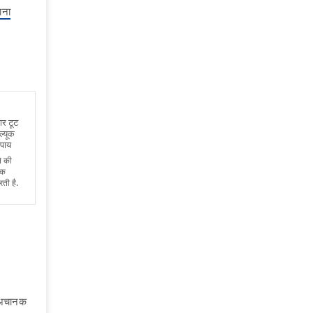
ाना
ार टूट
ल्यूक
उपाय
े की
एक
ती है.
ं अचानक