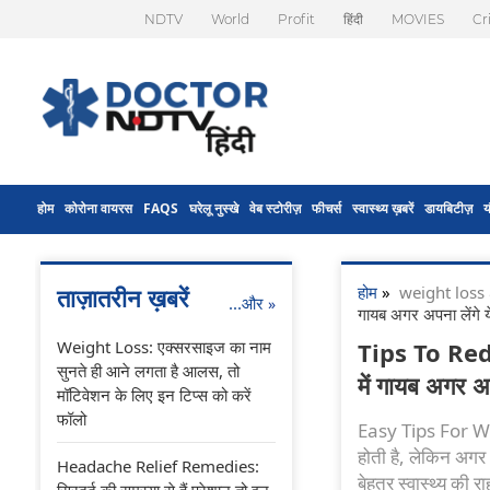
NDTV
World
Profit
हिंदी
MOVIES
Cr
होम
कोरोना वायरस
FAQS
घरेलू नुस्खे
वेब स्टोरीज़
फीचर्स
स्वास्थ्य ख़बरें
डायबिटीज़
य
होम
»
weight los
ताज़ातरीन ख़बरें
...और
»
गायब अगर अपना लेंगे 
Weight Loss: एक्सरसाइज का नाम
Tips To Reduc
सुनते ही आने लगता है आलस, तो
में गायब अगर अ
मॉटिवेशन के लिए इन टिप्स को करें
फॉलो
Easy Tips For We
होती है, लेकिन अगर 
Headache Relief Remedies:
बेहतर स्वास्थ्य की रा
सिरदर्द की समस्या से हैं परेशान तो इन