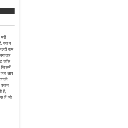
द्दी
ैं. वजन
 जल्दी कम
 लगातार
वेट लॉस
ै जिसमें
ार जब आप
 आपकी
ं. वजन
 है,
स हैं जो