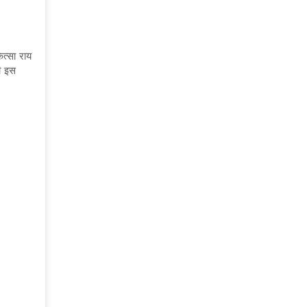
त्सा राय
वी इस