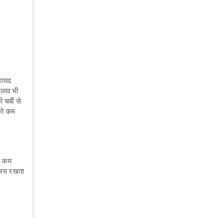
 शायद
दलाव भी
चर्बी से
 को कम
ो कम
्रिय रखता