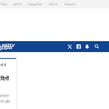
PING
APPS
Rajasthan
MPCG
Marathi
ं में
िनों
 जरूरत
टाने और