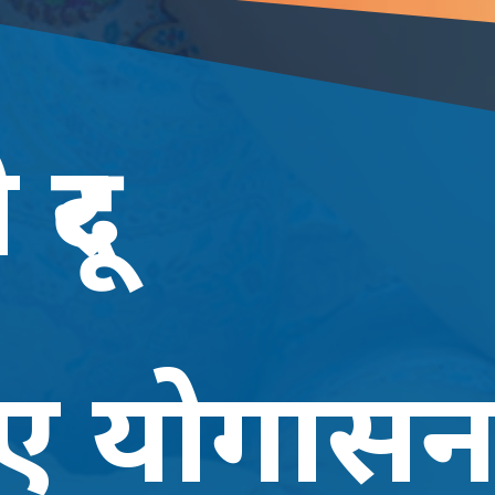
दूर
ए योगास