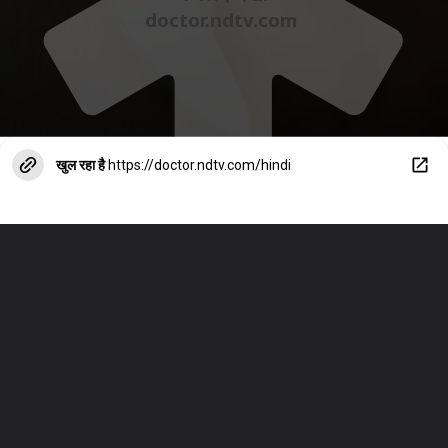
doctor.ndtv.com
खुल रहा है
https://doctor.ndtv.com/hindi
eat eggs every day